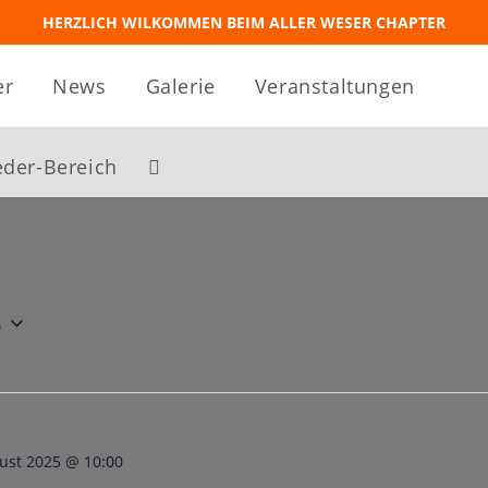
HERZLICH WILKOMMEN BEIM ALLER WESER CHAPTER
er
News
Galerie
Veranstaltungen
eder-Bereich
Website-
Suche
5
umschalten
ust 2025 @ 10:00