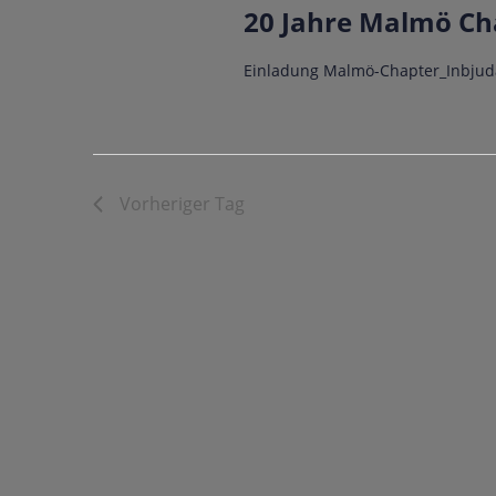
m
20 Jahre Malmö Ch
w
Einladung Malmö-Chapter_Inbjud
ä
h
l
e
Vorheriger Tag
n
.